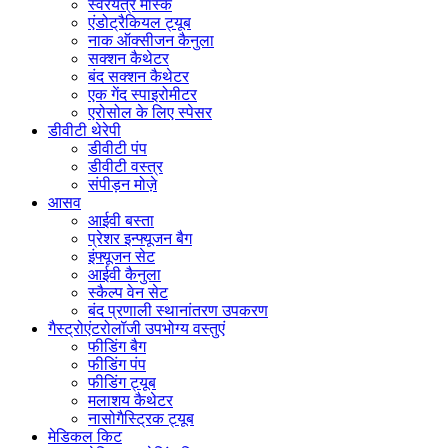
स्वरयंत्र मास्क
एंडोट्रैकियल ट्यूब
नाक ऑक्सीजन कैनुला
सक्शन कैथेटर
बंद सक्शन कैथेटर
एक गेंद स्पाइरोमीटर
एरोसोल के लिए स्पेसर
डीवीटी थेरेपी
डीवीटी पंप
डीवीटी वस्त्र
संपीड़न मोज़े
आसव
आईवी बस्ता
प्रेशर इन्फ्यूजन बैग
इंफ्यूजन सेट
आईवी कैनुला
स्कैल्प वेन सेट
बंद प्रणाली स्थानांतरण उपकरण
गैस्ट्रोएंटरोलॉजी उपभोग्य वस्तुएं
फीडिंग बैग
फीडिंग पंप
फीडिंग ट्यूब
मलाशय कैथेटर
नासोगैस्ट्रिक ट्यूब
मेडिकल किट