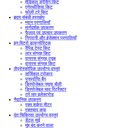
मेडिकल ड्रेसिंग किट
एनेस्थीसिया किट
फोली ट्रे किट
हृदय संबंधी हस्तक्षेप
म्यान प्रणालियाँ
मार्गदर्शक उपकरण
फैलाव एवं उपचार उपकरण
निगरानी और इंजेक्शन प्रणालियाँ
इन विट्रो डायग्नोस्टिक
रैपिड टेस्ट किट
लार संग्रह किट
वायरस संग्रह ट्यूब
वायरस संग्रह किट
लैप्रोस्कोपिक उपभोग्य वस्तुएं
सर्जिकल ट्रोकार
पुनर्प्राप्ति बैग
डिस्पोजेबल नमूना थैली
डिस्पोजेबल घाव रिट्रैक्टर
टर्प लूप इलेक्ट्रोड
नैदानिक ​​उपकरण
रक्त शर्करा मीटर
रक्तचाप कफ
दंत चिकित्सा उपभोग्य वस्तुएं
डेंटल सुई
मुंह बंद करने वाला