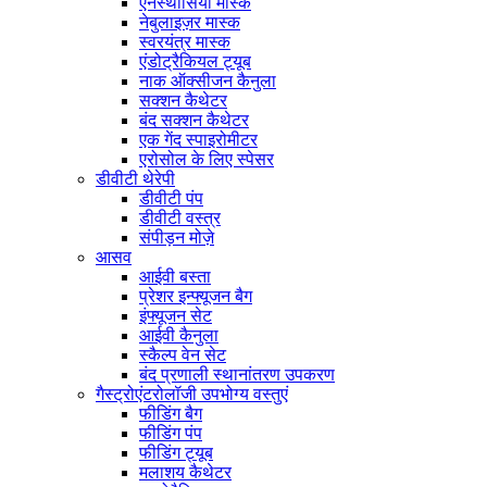
एनेस्थीसिया मास्क
नेबुलाइज़र मास्क
स्वरयंत्र मास्क
एंडोट्रैकियल ट्यूब
नाक ऑक्सीजन कैनुला
सक्शन कैथेटर
बंद सक्शन कैथेटर
एक गेंद स्पाइरोमीटर
एरोसोल के लिए स्पेसर
डीवीटी थेरेपी
डीवीटी पंप
डीवीटी वस्त्र
संपीड़न मोज़े
आसव
आईवी बस्ता
प्रेशर इन्फ्यूजन बैग
इंफ्यूजन सेट
आईवी कैनुला
स्कैल्प वेन सेट
बंद प्रणाली स्थानांतरण उपकरण
गैस्ट्रोएंटरोलॉजी उपभोग्य वस्तुएं
फीडिंग बैग
फीडिंग पंप
फीडिंग ट्यूब
मलाशय कैथेटर