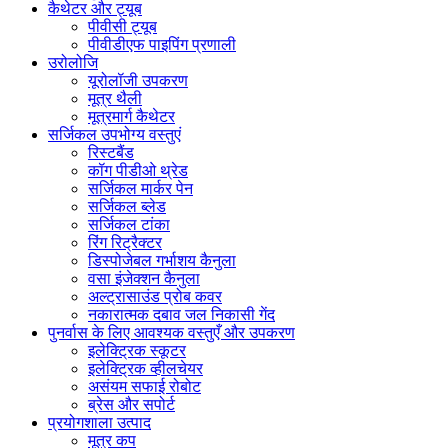
कैथेटर और ट्यूब
पीवीसी ट्यूब
पीवीडीएफ पाइपिंग प्रणाली
उरोलोजि
यूरोलॉजी उपकरण
मूत्र थैली
मूत्रमार्ग कैथेटर
सर्जिकल उपभोग्य वस्तुएं
रिस्टबैंड
कॉग पीडीओ थ्रेड
सर्जिकल मार्कर पेन
सर्जिकल ब्लेड
सर्जिकल टांका
रिंग रिट्रैक्टर
डिस्पोजेबल गर्भाशय कैनुला
वसा इंजेक्शन कैनुला
अल्ट्रासाउंड प्रोब कवर
नकारात्मक दबाव जल निकासी गेंद
पुनर्वास के लिए आवश्यक वस्तुएँ और उपकरण
इलेक्ट्रिक स्कूटर
इलेक्ट्रिक व्हीलचेयर
असंयम सफाई रोबोट
ब्रेस और सपोर्ट
प्रयोगशाला उत्पाद
मूत्र कप