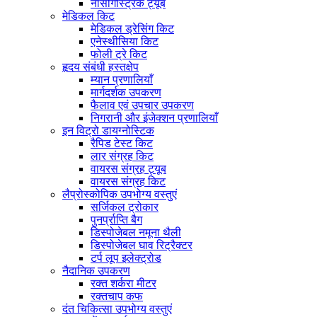
नासोगैस्ट्रिक ट्यूब
मेडिकल किट
मेडिकल ड्रेसिंग किट
एनेस्थीसिया किट
फोली ट्रे किट
हृदय संबंधी हस्तक्षेप
म्यान प्रणालियाँ
मार्गदर्शक उपकरण
फैलाव एवं उपचार उपकरण
निगरानी और इंजेक्शन प्रणालियाँ
इन विट्रो डायग्नोस्टिक
रैपिड टेस्ट किट
लार संग्रह किट
वायरस संग्रह ट्यूब
वायरस संग्रह किट
लैप्रोस्कोपिक उपभोग्य वस्तुएं
सर्जिकल ट्रोकार
पुनर्प्राप्ति बैग
डिस्पोजेबल नमूना थैली
डिस्पोजेबल घाव रिट्रैक्टर
टर्प लूप इलेक्ट्रोड
नैदानिक ​​उपकरण
रक्त शर्करा मीटर
रक्तचाप कफ
दंत चिकित्सा उपभोग्य वस्तुएं