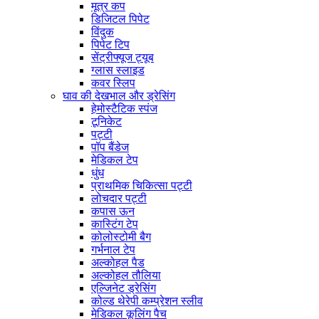
मूत्र कप
डिजिटल पिपेट
विंदुक
पिपेट टिप
सेंट्रीफ्यूज ट्यूब
ग्लास स्लाइड
कवर स्लिप
घाव की देखभाल और ड्रेसिंग
हेमोस्टैटिक स्पंज
टूनिकेट
पट्टी
पॉप बैंडेज
मेडिकल टेप
धुंध
प्राथमिक चिकित्सा पट्टी
लोचदार पट्टी
कपास ऊन
कास्टिंग टेप
कोलोस्टोमी बैग
गर्भनाल टेप
अल्कोहल पैड
अल्कोहल तौलिया
एल्जिनेट ड्रेसिंग
कोल्ड थेरेपी कम्प्रेशन स्लीव
मेडिकल कूलिंग पैच