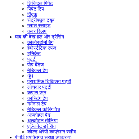
डिजिटल पिपेट
पिपेट टिप
विंदुक
सेंट्रीफ्यूज ट्यूब
ग्लास स्लाइड
कवर स्लिप
घाव की देखभाल और ड्रेसिंग
कोलोस्टोमी बैग
हेमोस्टैटिक स्पंज
टूनिकेट
पट्टी
पॉप बैंडेज
मेडिकल टेप
धुंध
प्राथमिक चिकित्सा पट्टी
लोचदार पट्टी
कपास ऊन
कास्टिंग टेप
गर्भनाल टेप
मेडिकल कूलिंग पैच
अल्कोहल पैड
अल्कोहल तौलिया
एल्जिनेट ड्रेसिंग
कोल्ड थेरेपी कम्प्रेशन स्लीव
पीपीई (व्यक्तिगत सुरक्षा उपकरण)