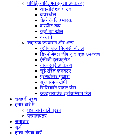
पीपीई (व्यक्तिगत सुरक्षा उपकरण)
आइसोलेशन गाउन
कवरऑल
चेहरे के लिए मास्क
बाउफेंट कैप
जूतों का खोल
दस्ताने
सहायक उपकरण और अन्य
वक्षीय जल निकासी बोतल
डिस्पोजेबल जीवाणु संग्रह उपकरण
ईसीजी इलेक्ट्रोड
नाक स्प्रे उपकरण
सुई रहित कनेक्टर
प्रसवोत्तर गुब्बारा
सुरक्षात्मक टोपी
सिलिकॉन स्कार जेल
अल्ट्रासाउंड ट्रांसमिशन जेल
संवहनी पहुंच
हमारे बारे में
पूछे जाने वाले प्रश्न
प्रमाणपत्र
समाचार
सूची
हमसे संपर्क करें