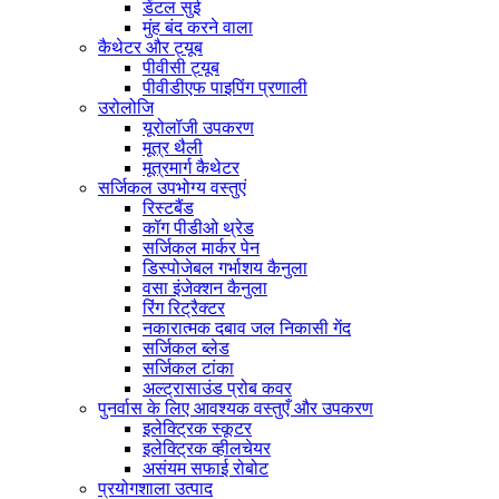
डेंटल सुई
मुंह बंद करने वाला
कैथेटर और ट्यूब
पीवीसी ट्यूब
पीवीडीएफ पाइपिंग प्रणाली
उरोलोजि
यूरोलॉजी उपकरण
मूत्र थैली
मूत्रमार्ग कैथेटर
सर्जिकल उपभोग्य वस्तुएं
रिस्टबैंड
कॉग पीडीओ थ्रेड
सर्जिकल मार्कर पेन
डिस्पोजेबल गर्भाशय कैनुला
वसा इंजेक्शन कैनुला
रिंग रिट्रैक्टर
नकारात्मक दबाव जल निकासी गेंद
सर्जिकल ब्लेड
सर्जिकल टांका
अल्ट्रासाउंड प्रोब कवर
पुनर्वास के लिए आवश्यक वस्तुएँ और उपकरण
इलेक्ट्रिक स्कूटर
इलेक्ट्रिक व्हीलचेयर
असंयम सफाई रोबोट
प्रयोगशाला उत्पाद