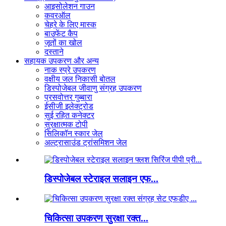
आइसोलेशन गाउन
कवरऑल
चेहरे के लिए मास्क
बाउफेंट कैप
जूतों का खोल
दस्ताने
सहायक उपकरण और अन्य
नाक स्प्रे उपकरण
वक्षीय जल निकासी बोतल
डिस्पोजेबल जीवाणु संग्रह उपकरण
प्रसवोत्तर गुब्बारा
ईसीजी इलेक्ट्रोड
सुई रहित कनेक्टर
सुरक्षात्मक टोपी
सिलिकॉन स्कार जेल
अल्ट्रासाउंड ट्रांसमिशन जेल
डिस्पोजेबल स्टेराइल सलाइन एफ...
चिकित्सा उपकरण सुरक्षा रक्त...