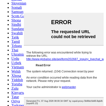
Slovenian
Somali
Samoan
Scots Gaelic
Shona
Sindhi
Sundanese
Swahili
Tajik
Tamil
Telugu
Thai
Ukrainian
Urdu
Uzbek
Vietnamese
Welsh
Xhosa
Yiddish
Yoruba
Zulu
Kinyarwanda
Tatar
Oriya
Turkmen