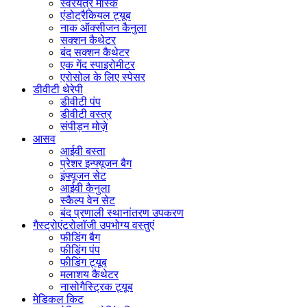
स्वरयंत्र मास्क
एंडोट्रैकियल ट्यूब
नाक ऑक्सीजन कैनुला
सक्शन कैथेटर
बंद सक्शन कैथेटर
एक गेंद स्पाइरोमीटर
एरोसोल के लिए स्पेसर
डीवीटी थेरेपी
डीवीटी पंप
डीवीटी वस्त्र
संपीड़न मोज़े
आसव
आईवी बस्ता
प्रेशर इन्फ्यूजन बैग
इंफ्यूजन सेट
आईवी कैनुला
स्कैल्प वेन सेट
बंद प्रणाली स्थानांतरण उपकरण
गैस्ट्रोएंटरोलॉजी उपभोग्य वस्तुएं
फीडिंग बैग
फीडिंग पंप
फीडिंग ट्यूब
मलाशय कैथेटर
नासोगैस्ट्रिक ट्यूब
मेडिकल किट