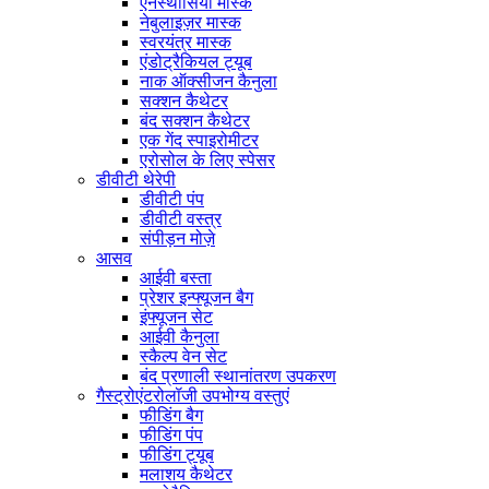
एनेस्थीसिया मास्क
नेबुलाइज़र मास्क
स्वरयंत्र मास्क
एंडोट्रैकियल ट्यूब
नाक ऑक्सीजन कैनुला
सक्शन कैथेटर
बंद सक्शन कैथेटर
एक गेंद स्पाइरोमीटर
एरोसोल के लिए स्पेसर
डीवीटी थेरेपी
डीवीटी पंप
डीवीटी वस्त्र
संपीड़न मोज़े
आसव
आईवी बस्ता
प्रेशर इन्फ्यूजन बैग
इंफ्यूजन सेट
आईवी कैनुला
स्कैल्प वेन सेट
बंद प्रणाली स्थानांतरण उपकरण
गैस्ट्रोएंटरोलॉजी उपभोग्य वस्तुएं
फीडिंग बैग
फीडिंग पंप
फीडिंग ट्यूब
मलाशय कैथेटर