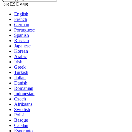
लिए ESC दबाएं
English
French
German
Portuguese
Spanish
Russian
Japanese
Korean
Arabic
Irish
Greek
Turkish
Italian
Danish
Romanian
Indonesian
Czech
Afrikaans
Swedish
Polish
Basque
Catalan
Esperanto