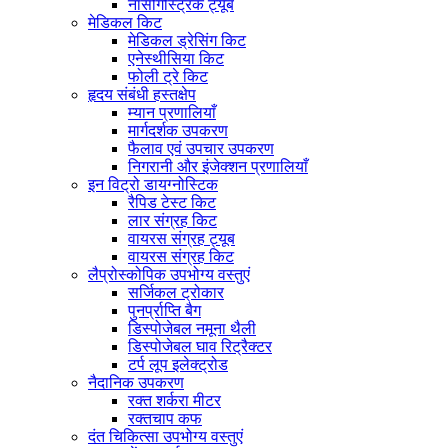
नासोगैस्ट्रिक ट्यूब
मेडिकल किट
मेडिकल ड्रेसिंग किट
एनेस्थीसिया किट
फोली ट्रे किट
हृदय संबंधी हस्तक्षेप
म्यान प्रणालियाँ
मार्गदर्शक उपकरण
फैलाव एवं उपचार उपकरण
निगरानी और इंजेक्शन प्रणालियाँ
इन विट्रो डायग्नोस्टिक
रैपिड टेस्ट किट
लार संग्रह किट
वायरस संग्रह ट्यूब
वायरस संग्रह किट
लैप्रोस्कोपिक उपभोग्य वस्तुएं
सर्जिकल ट्रोकार
पुनर्प्राप्ति बैग
डिस्पोजेबल नमूना थैली
डिस्पोजेबल घाव रिट्रैक्टर
टर्प लूप इलेक्ट्रोड
नैदानिक ​​उपकरण
रक्त शर्करा मीटर
रक्तचाप कफ
दंत चिकित्सा उपभोग्य वस्तुएं