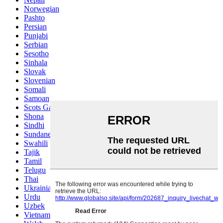
Norwegian
Pashto
Persian
Punjabi
Serbian
Sesotho
Sinhala
Slovak
Slovenian
Somali
Samoan
Scots Gaelic
Shona
Sindhi
Sundanese
Swahili
Tajik
Tamil
Telugu
Thai
Ukrainian
Urdu
Uzbek
Vietnamese