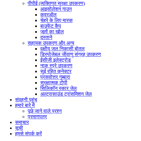
पीपीई (व्यक्तिगत सुरक्षा उपकरण)
आइसोलेशन गाउन
कवरऑल
चेहरे के लिए मास्क
बाउफेंट कैप
जूतों का खोल
दस्ताने
सहायक उपकरण और अन्य
वक्षीय जल निकासी बोतल
डिस्पोजेबल जीवाणु संग्रह उपकरण
ईसीजी इलेक्ट्रोड
नाक स्प्रे उपकरण
सुई रहित कनेक्टर
प्रसवोत्तर गुब्बारा
सुरक्षात्मक टोपी
सिलिकॉन स्कार जेल
अल्ट्रासाउंड ट्रांसमिशन जेल
संवहनी पहुंच
हमारे बारे में
पूछे जाने वाले प्रश्न
प्रमाणपत्र
समाचार
सूची
हमसे संपर्क करें