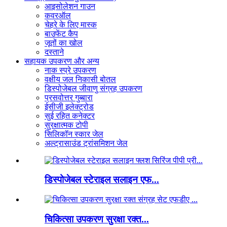
आइसोलेशन गाउन
कवरऑल
चेहरे के लिए मास्क
बाउफेंट कैप
जूतों का खोल
दस्ताने
सहायक उपकरण और अन्य
नाक स्प्रे उपकरण
वक्षीय जल निकासी बोतल
डिस्पोजेबल जीवाणु संग्रह उपकरण
प्रसवोत्तर गुब्बारा
ईसीजी इलेक्ट्रोड
सुई रहित कनेक्टर
सुरक्षात्मक टोपी
सिलिकॉन स्कार जेल
अल्ट्रासाउंड ट्रांसमिशन जेल
डिस्पोजेबल स्टेराइल सलाइन एफ...
चिकित्सा उपकरण सुरक्षा रक्त...