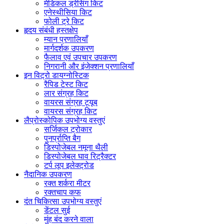
मेडिकल ड्रेसिंग किट
एनेस्थीसिया किट
फोली ट्रे किट
हृदय संबंधी हस्तक्षेप
म्यान प्रणालियाँ
मार्गदर्शक उपकरण
फैलाव एवं उपचार उपकरण
निगरानी और इंजेक्शन प्रणालियाँ
इन विट्रो डायग्नोस्टिक
रैपिड टेस्ट किट
लार संग्रह किट
वायरस संग्रह ट्यूब
वायरस संग्रह किट
लैप्रोस्कोपिक उपभोग्य वस्तुएं
सर्जिकल ट्रोकार
पुनर्प्राप्ति बैग
डिस्पोजेबल नमूना थैली
डिस्पोजेबल घाव रिट्रैक्टर
टर्प लूप इलेक्ट्रोड
नैदानिक ​​उपकरण
रक्त शर्करा मीटर
रक्तचाप कफ
दंत चिकित्सा उपभोग्य वस्तुएं
डेंटल सुई
मुंह बंद करने वाला