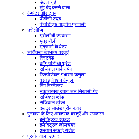
डेंटल सुई
मुंह बंद करने वाला
कैथेटर और ट्यूब
पीवीसी ट्यूब
पीवीडीएफ पाइपिंग प्रणाली
उरोलोजि
यूरोलॉजी उपकरण
मूत्र थैली
मूत्रमार्ग कैथेटर
सर्जिकल उपभोग्य वस्तुएं
रिस्टबैंड
कॉग पीडीओ थ्रेड
सर्जिकल मार्कर पेन
डिस्पोजेबल गर्भाशय कैनुला
वसा इंजेक्शन कैनुला
रिंग रिट्रैक्टर
नकारात्मक दबाव जल निकासी गेंद
सर्जिकल ब्लेड
सर्जिकल टांका
अल्ट्रासाउंड प्रोब कवर
पुनर्वास के लिए आवश्यक वस्तुएँ और उपकरण
इलेक्ट्रिक स्कूटर
इलेक्ट्रिक व्हीलचेयर
असंयम सफाई रोबोट
प्रयोगशाला उत्पाद