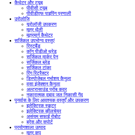
कैथेटर और ट्यूब
पीवीसी ट्यूब
पीवीडीएफ पाइपिंग प्रणाली
उरोलोजि
यूरोलॉजी उपकरण
मूत्र थैली
मूत्रमार्ग कैथेटर
सर्जिकल उपभोग्य वस्तुएं
रिस्टबैंड
कॉग पीडीओ थ्रेड
सर्जिकल मार्कर पेन
सर्जिकल ब्लेड
सर्जिकल टांका
रिंग रिट्रैक्टर
डिस्पोजेबल गर्भाशय कैनुला
वसा इंजेक्शन कैनुला
अल्ट्रासाउंड प्रोब कवर
नकारात्मक दबाव जल निकासी गेंद
पुनर्वास के लिए आवश्यक वस्तुएँ और उपकरण
इलेक्ट्रिक स्कूटर
इलेक्ट्रिक व्हीलचेयर
असंयम सफाई रोबोट
ब्रेस और सपोर्ट
प्रयोगशाला उत्पाद
मूत्र कप