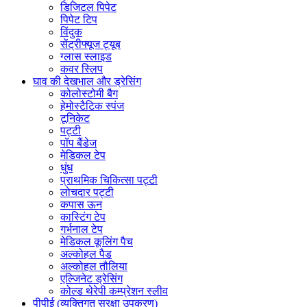
डिजिटल पिपेट
पिपेट टिप
विंदुक
सेंट्रीफ्यूज ट्यूब
ग्लास स्लाइड
कवर स्लिप
घाव की देखभाल और ड्रेसिंग
कोलोस्टोमी बैग
हेमोस्टैटिक स्पंज
टूनिकेट
पट्टी
पॉप बैंडेज
मेडिकल टेप
धुंध
प्राथमिक चिकित्सा पट्टी
लोचदार पट्टी
कपास ऊन
कास्टिंग टेप
गर्भनाल टेप
मेडिकल कूलिंग पैच
अल्कोहल पैड
अल्कोहल तौलिया
एल्जिनेट ड्रेसिंग
कोल्ड थेरेपी कम्प्रेशन स्लीव
पीपीई (व्यक्तिगत सुरक्षा उपकरण)