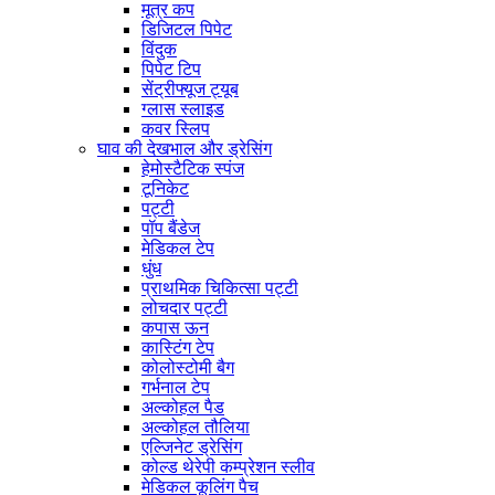
मूत्र कप
डिजिटल पिपेट
विंदुक
पिपेट टिप
सेंट्रीफ्यूज ट्यूब
ग्लास स्लाइड
कवर स्लिप
घाव की देखभाल और ड्रेसिंग
हेमोस्टैटिक स्पंज
टूनिकेट
पट्टी
पॉप बैंडेज
मेडिकल टेप
धुंध
प्राथमिक चिकित्सा पट्टी
लोचदार पट्टी
कपास ऊन
कास्टिंग टेप
कोलोस्टोमी बैग
गर्भनाल टेप
अल्कोहल पैड
अल्कोहल तौलिया
एल्जिनेट ड्रेसिंग
कोल्ड थेरेपी कम्प्रेशन स्लीव
मेडिकल कूलिंग पैच