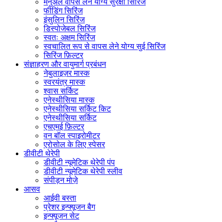
मैनुअल वापस लेने योग्य सुरक्षा सिरिंज
फीडिंग सिरिंज
इंसुलिन सिरिंज
डिस्पोजेबल सिरिंज
स्वतः अक्षम सिरिंज
स्वचालित रूप से वापस लेने योग्य सुई सिरिंज
सिरिंज फ़िल्टर
संज्ञाहरण और वायुमार्ग प्रबंधन
नेबुलाइज़र मास्क
स्वरयंत्र मास्क
श्वास सर्किट
एनेस्थीसिया मास्क
एनेस्थीसिया सर्किट किट
एनेस्थीसिया सर्किट
एचएमई फ़िल्टर
वन बॉल स्पाइरोमीटर
एरोसोल के लिए स्पेसर
डीवीटी थेरेपी
डीवीटी न्यूमेटिक थेरेपी पंप
डीवीटी न्यूमेटिक थेरेपी स्लीव
संपीड़न मोज़े
आसव
आईवी बस्ता
प्रेशर इन्फ्यूजन बैग
इन्फ्यूजन सेट