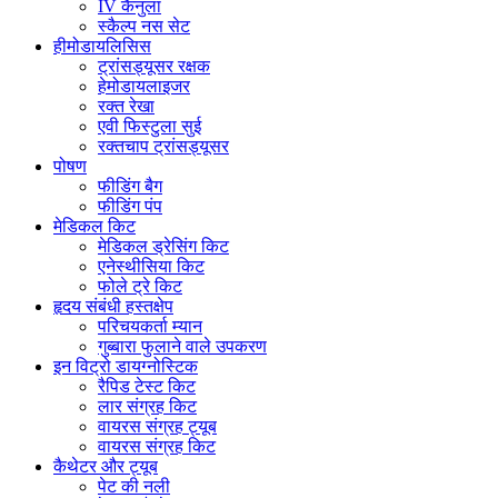
IV कैनुला
स्कैल्प नस सेट
हीमोडायलिसिस
ट्रांसड्यूसर रक्षक
हेमोडायलाइजर
रक्त रेखा
एवी फिस्टुला सुई
रक्तचाप ट्रांसड्यूसर
पोषण
फीडिंग बैग
फीडिंग पंप
मेडिकल किट
मेडिकल ड्रेसिंग किट
एनेस्थीसिया किट
फोले ट्रे किट
हृदय संबंधी हस्तक्षेप
परिचयकर्ता म्यान
गुब्बारा फुलाने वाले उपकरण
इन विट्रो डायग्नोस्टिक
रैपिड टेस्ट किट
लार संग्रह किट
वायरस संग्रह ट्यूब
वायरस संग्रह किट
कैथेटर और ट्यूब
पेट की नली