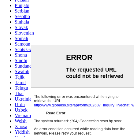
Punjabi
Serbian
Sesotho
Sinhala
Slovak
Slovenian
Somali
Samoan
Scots Gaelic
Shona
Sindhi
Sundanese
Swahili
Tajik
Tamil
Telugu
Thai
Ukrainian
Urdu
Uzbek
Vietnamese
Welsh
Xhosa
Yiddish