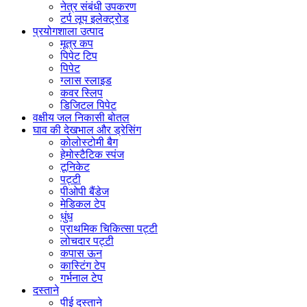
नेत्र संबंधी उपकरण
टर्प लूप इलेक्ट्रोड
प्रयोगशाला उत्पाद
मूत्र कप
पिपेट टिप
पिपेट
ग्लास स्लाइड
कवर स्लिप
डिजिटल पिपेट
वक्षीय जल निकासी बोतल
घाव की देखभाल और ड्रेसिंग
कोलोस्टोमी बैग
हेमोस्टैटिक स्पंज
टूनिकेट
पट्टी
पीओपी बैंडेज
मेडिकल टेप
धुंध
प्राथमिक चिकित्सा पट्टी
लोचदार पट्टी
कपास ऊन
कास्टिंग टेप
गर्भनाल टेप
दस्ताने
पीई दस्ताने