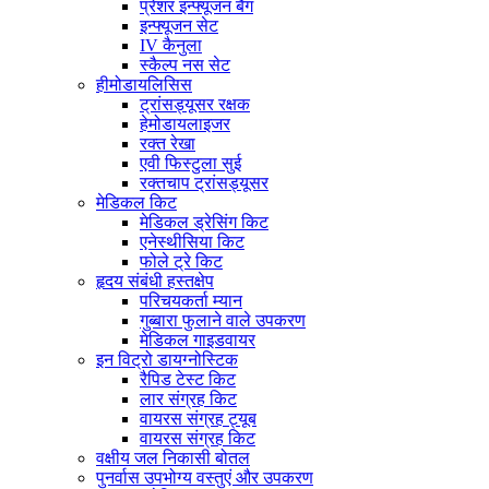
प्रेशर इन्फ्यूजन बैग
इन्फ्यूजन सेट
IV कैनुला
स्कैल्प नस सेट
हीमोडायलिसिस
ट्रांसड्यूसर रक्षक
हेमोडायलाइजर
रक्त रेखा
एवी फिस्टुला सुई
रक्तचाप ट्रांसड्यूसर
मेडिकल किट
मेडिकल ड्रेसिंग किट
एनेस्थीसिया किट
फोले ट्रे किट
हृदय संबंधी हस्तक्षेप
परिचयकर्ता म्यान
गुब्बारा फुलाने वाले उपकरण
मेडिकल गाइडवायर
इन विट्रो डायग्नोस्टिक
रैपिड टेस्ट किट
लार संग्रह किट
वायरस संग्रह ट्यूब
वायरस संग्रह किट
वक्षीय जल निकासी बोतल
पुनर्वास उपभोग्य वस्तुएं और उपकरण