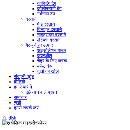
कास्टिंग टेप
कोलोस्टोमी बैग
गर्भनाल टेप
दस्ताने
पीई दस्ताने
विनाइल दस्ताने
नाइट्राइल दस्ताने
लेटेक्स दस्ताने
गैर-बुने हुए उत्पाद
आइसोलेशन गाउन
कवरऑल
चेहरे के लिए मास्क
बफैंट कैप
जूतों का खोल
संवहनी पहुंच
वीडियो
हमारे बारे में
पूछे जाने वाले प्रश्न
समाचार
सूची
हमसे संपर्क करें
English