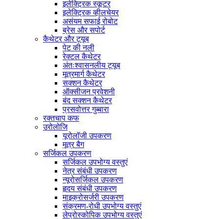
इलेक्ट्रिक स्कूटर
इलेक्ट्रिक व्हीलचेयर
असंयम सफाई रोबोट
ब्रेस और सपोर्ट
कैथेटर और ट्यूब
पेट की नली
रेक्टल कैथेटर
अंतःश्वासनलीय ट्यूब
मूत्रमार्ग कैथेटर
सक्शन कैथेटर
ऑक्सीजन प्रवेशनी
बंद सक्शन कैथेटर
प्रसवोत्तर गुब्बारा
रक्तचाप कफ
उरोलोजि
यूरोलॉजी उपकरण
मूत्र बैग
सर्जिकल उपकरण
सर्जिकल उपभोग्य वस्तुएं
नेत्र संबंधी उपकरण
न्यूरोसर्जिकल उपकरण
हृदय संबंधी उपकरण
माइक्रोसर्जरी उपकरण
संक्रमण-रोधी उपभोग्य वस्तुएं
लेप्रोस्कोपिक उपभोग्य वस्तुएं