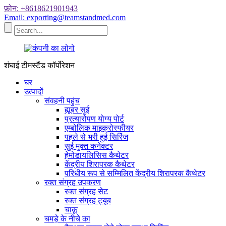
फ़ोन: +8618621901943
Email: exporting@teamstandmed.com
शंघाई टीमस्टैंड कॉर्पोरेशन
घर
उत्पादों
संवहनी पहुंच
ह्यूबर सुई
प्रत्यारोपण योग्य पोर्ट
एम्बोलिक माइक्रोस्फीयर
पहले से भरी हुई सिरिंज
सुई मुक्त कनेक्टर
हेमोडायलिसिस कैथेटर
केंद्रीय शिरापरक कैथेटर
परिधीय रूप से सम्मिलित केंद्रीय शिरापरक कैथेटर
रक्त संग्रह उपकरण
रक्त संग्रह सेट
रक्त संग्रह ट्यूब
चाकू
चमड़े के नीचे का