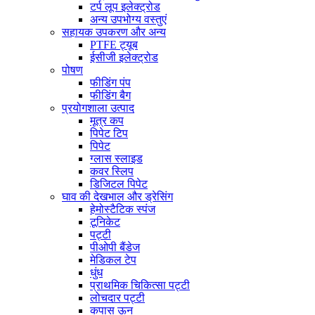
टर्प लूप इलेक्ट्रोड
अन्य उपभोग्य वस्तुएं
सहायक उपकरण और अन्य
PTFE ट्यूब
ईसीजी इलेक्ट्रोड
पोषण
फीडिंग पंप
फीडिंग बैग
प्रयोगशाला उत्पाद
मूत्र कप
पिपेट टिप
पिपेट
ग्लास स्लाइड
कवर स्लिप
डिजिटल पिपेट
घाव की देखभाल और ड्रेसिंग
हेमोस्टैटिक स्पंज
टूनिकेट
पट्टी
पीओपी बैंडेज
मेडिकल टेप
धुंध
प्राथमिक चिकित्सा पट्टी
लोचदार पट्टी
कपास ऊन